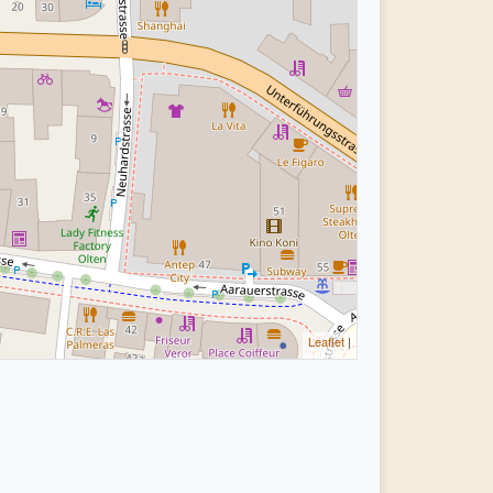
Leaflet
|