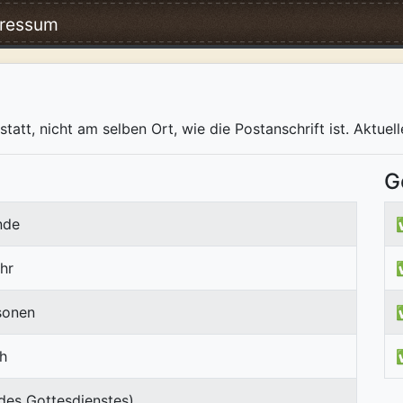
ressum
tatt, nicht am selben Ort, wie die Postanschrift ist. Aktuel
G
nde
hr
sonen
ch
des Gottesdienstes)