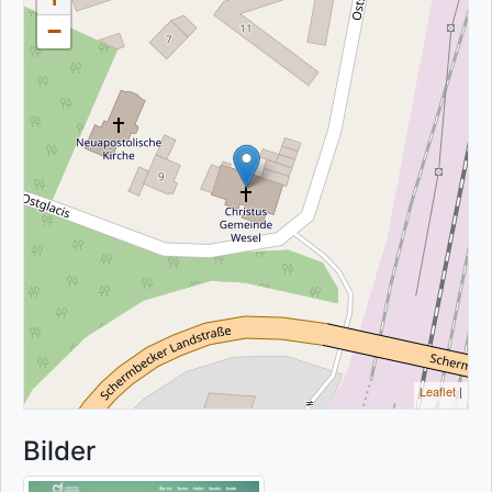
−
Leaflet
|
Bilder