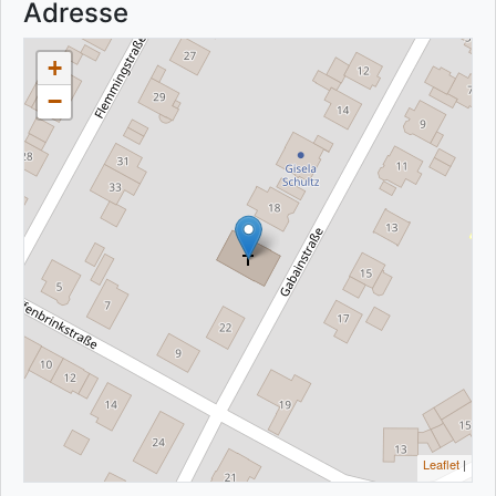
Adresse
+
−
Leaflet
|