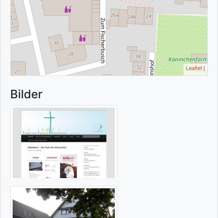
Leaflet
|
Bilder