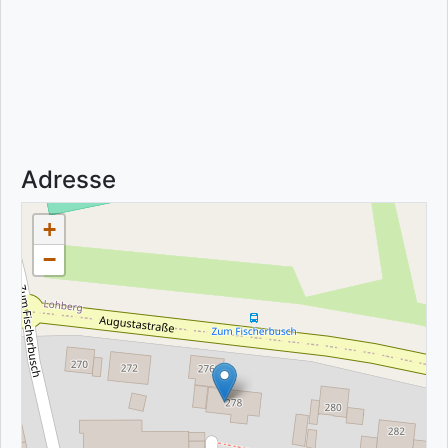
Adresse
+
−