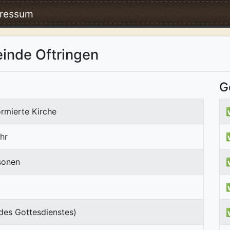
ressum
inde Oftringen
G
rmierte Kirche
hr
sonen
des Gottesdienstes)