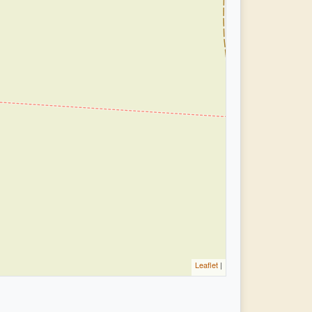
Leaflet
|