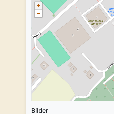
+
−
Bilder