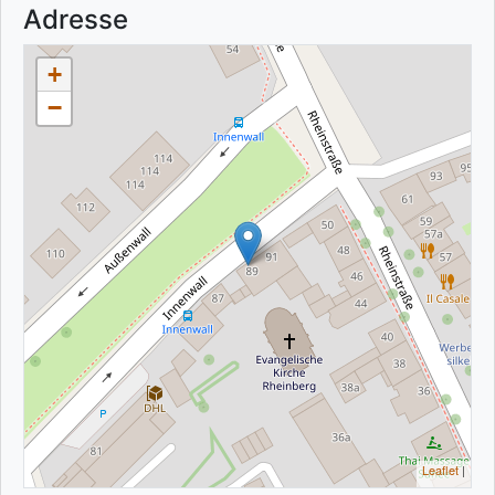
Adresse
+
−
Leaflet
|