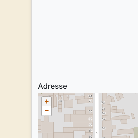
Adresse
+
−