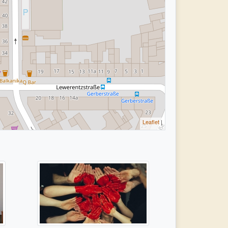
Leaflet
|