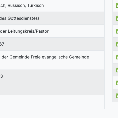
sch, Russisch, Türkisch
des Gottesdienstes)
er Leitungskreis/Pastor
67
53