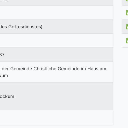
des Gottesdienstes)
87
Bockum