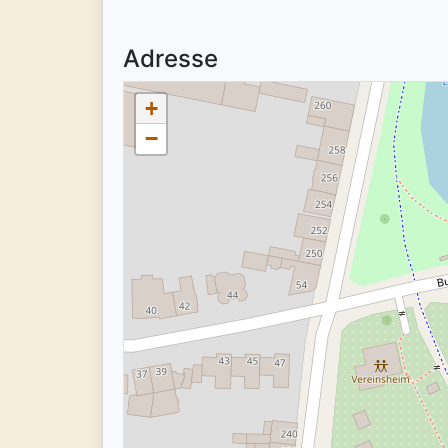
Adresse
+
−