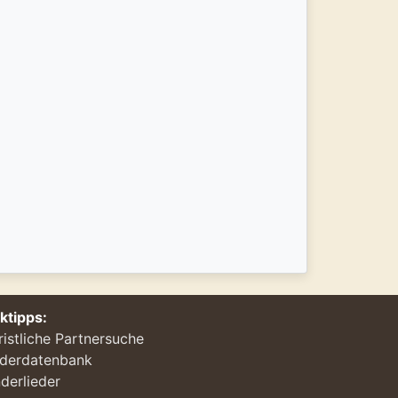
nktipps:
ristliche Partnersuche
ederdatenbank
derlieder