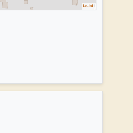
Leaflet
|