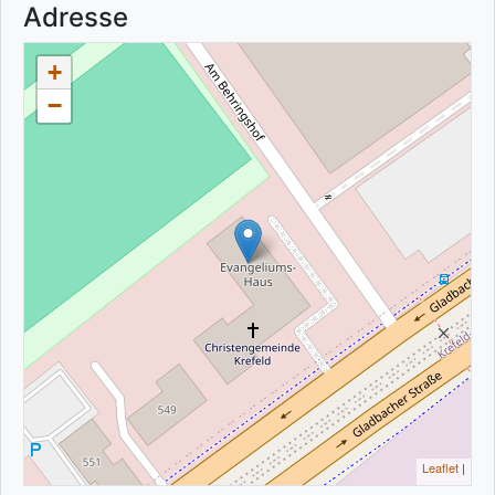
Adresse
+
−
Leaflet
|