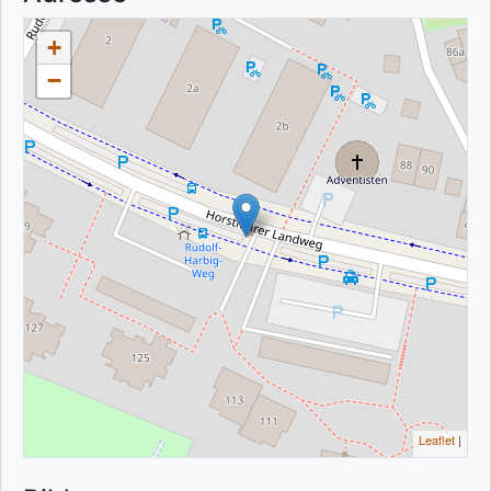
+
−
Leaflet
|