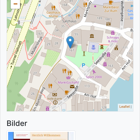
−
Leaflet
|
Bilder