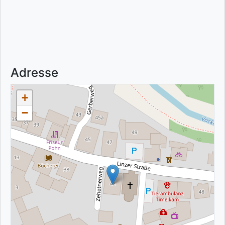
Adresse
+
−