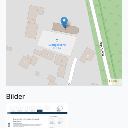
Leaflet
|
Bilder