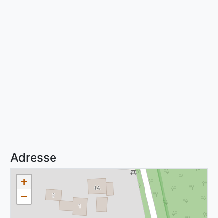
Adresse
+
−