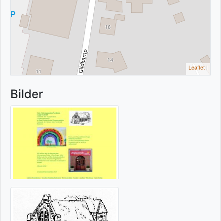
Leaflet
|
Bilder