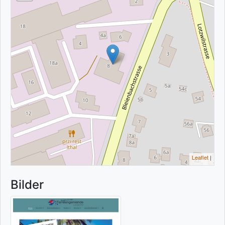
Leaflet
|
Bilder