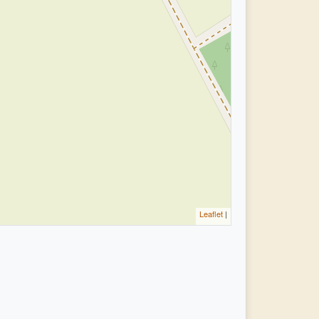
Leaflet
|