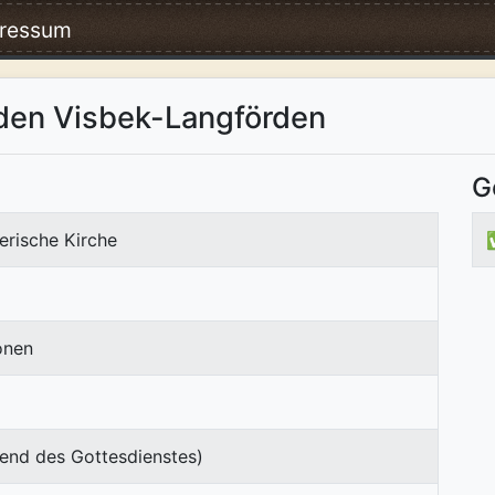
ressum
den Visbek-Langförden
G
erische Kirche
onen
end des Gottesdienstes)