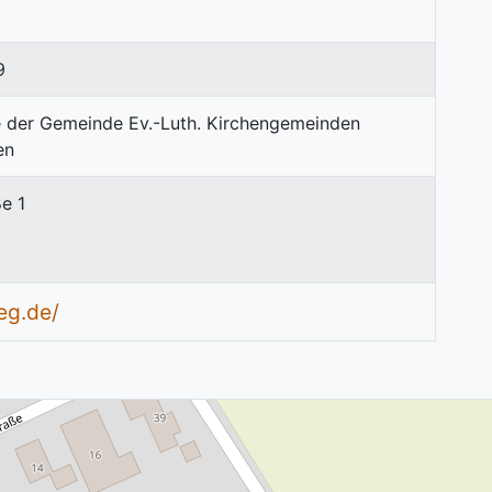
9
e 1
eg.de/