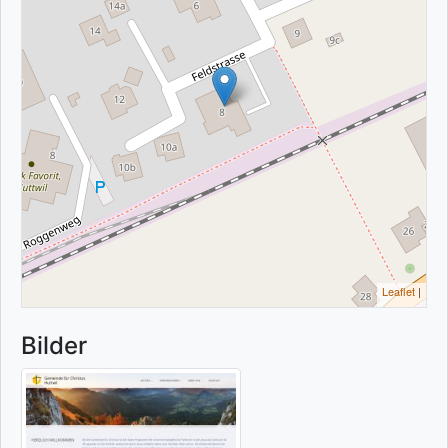
Leaflet
|
Bilder