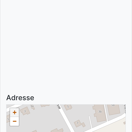
Adresse
+
−