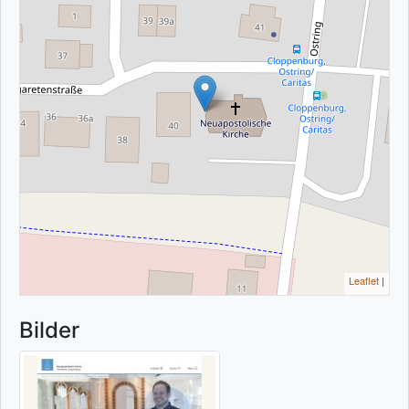
Leaflet
|
Bilder