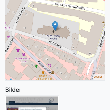
Leaflet
|
Bilder