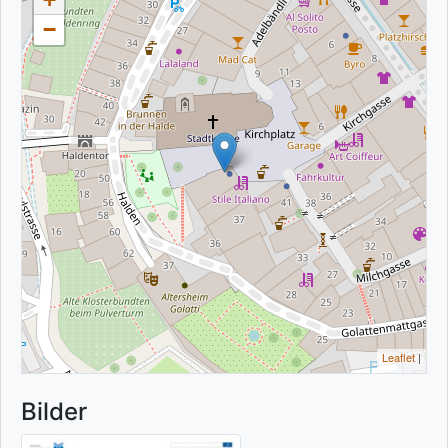
−
Leaflet
|
Bilder