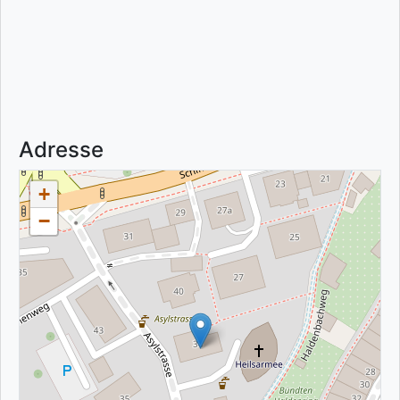
Adresse
+
−