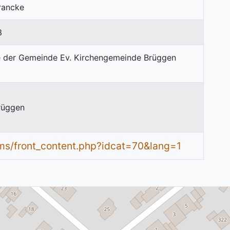
rancke
3
rüggen
ms/front_content.php?idcat=70&lang=1