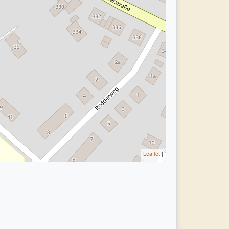
Leaflet
|