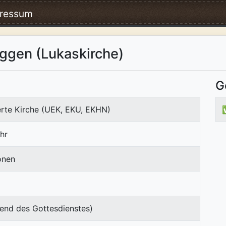
ressum
ggen (Lukaskirche)
G
erte Kirche (UEK, EKU, EKHN)
hr
onen
end des Gottesdienstes)