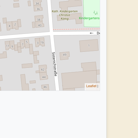
Leaflet
|