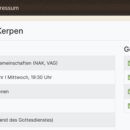
ressum
Kerpen
G
emeinschaften (NAK, VAG)
r I Mittwoch, 19:30 Uhr
onen
end des Gottesdienstes)