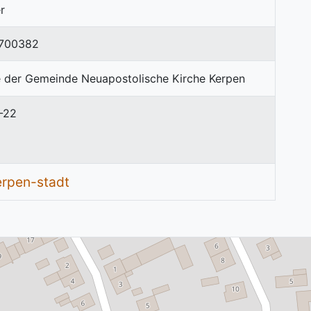
r
7700382
8-22
erpen-stadt