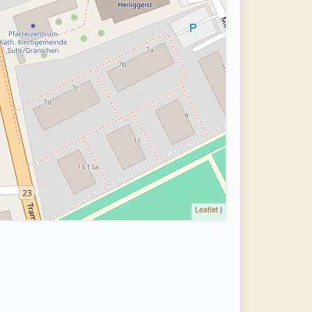
Leaflet
|