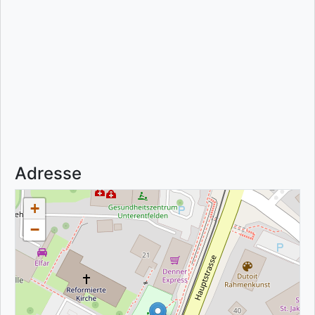
Adresse
+
−