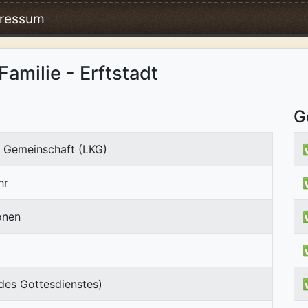
ressum
Familie - Erftstadt
G
e Gemeinschaft (LKG)
hr
onen
des Gottesdienstes)