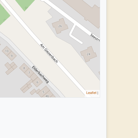
Leaflet
|