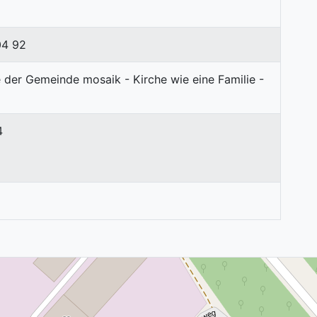
04 92
4