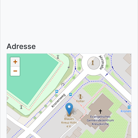
Adresse
+
−