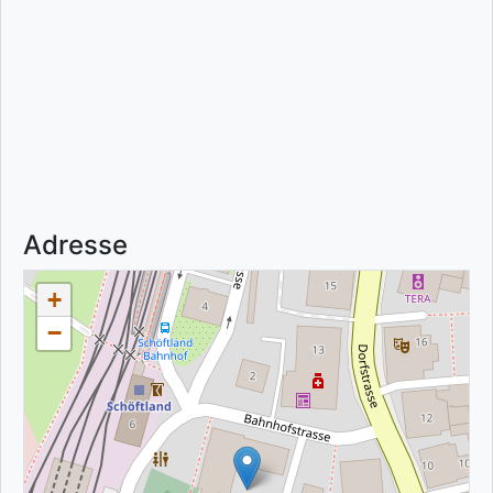
Adresse
+
−