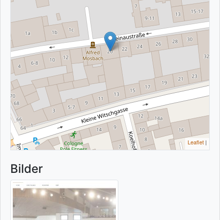
Leaflet
|
Bilder