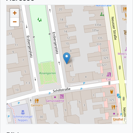
+
−
Leaflet
|