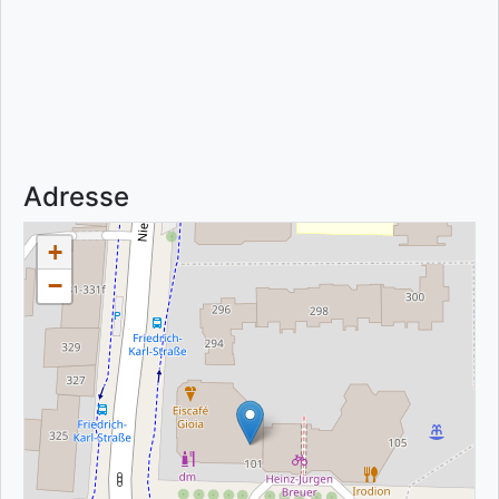
Adresse
+
−