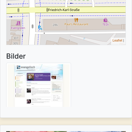
Leaflet
|
Bilder