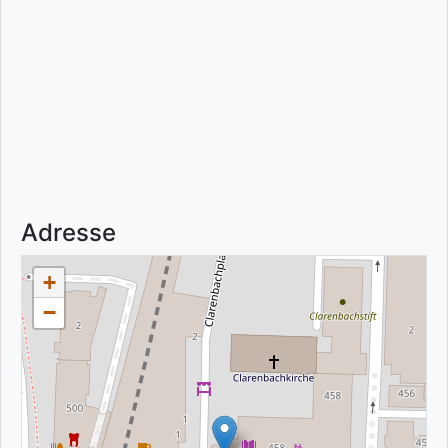
Adresse
+
−