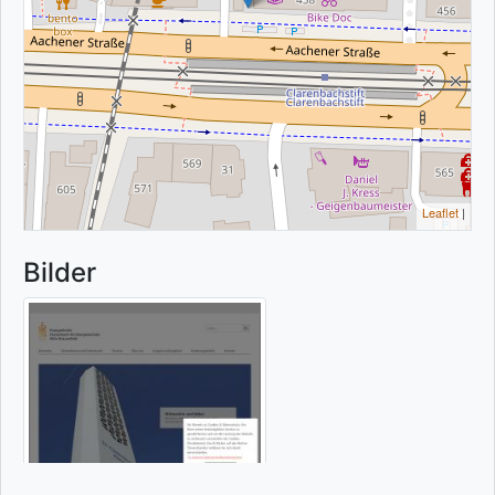
Leaflet
|
Bilder