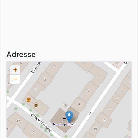
Adresse
+
−