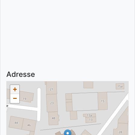
Adresse
+
−