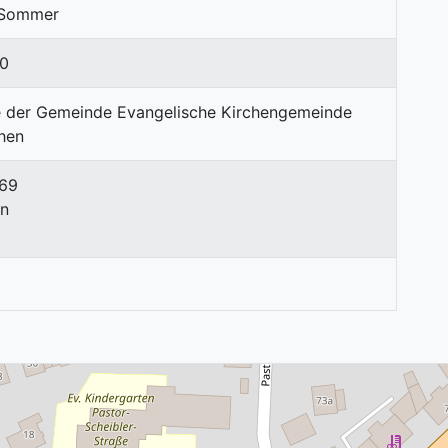
d Sommer
0
 69
en