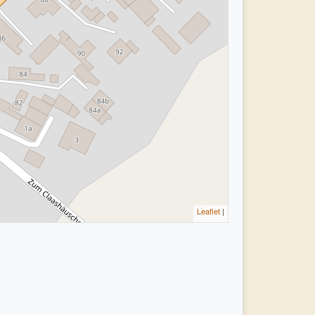
Leaflet
|