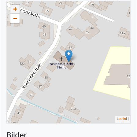
+
−
Leaflet
|
Bilder