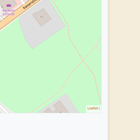
Leaflet
|