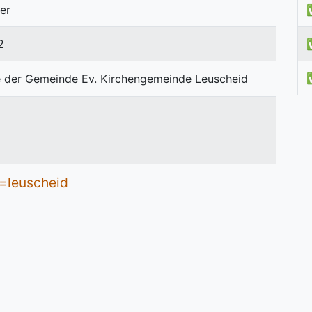
er
2
d=leuscheid