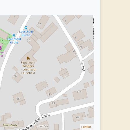
Leaflet
|