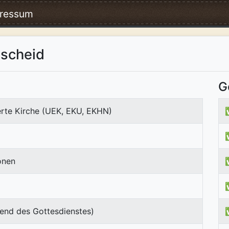
ressum
uscheid
G
erte Kirche (UEK, EKU, EKHN)
onen
end des Gottesdienstes)