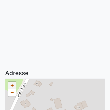
Adresse
+
−