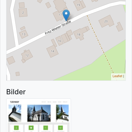
Leaflet
|
Bilder