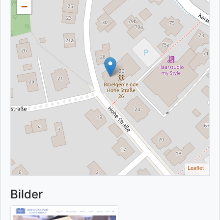
−
Leaflet
|
Bilder