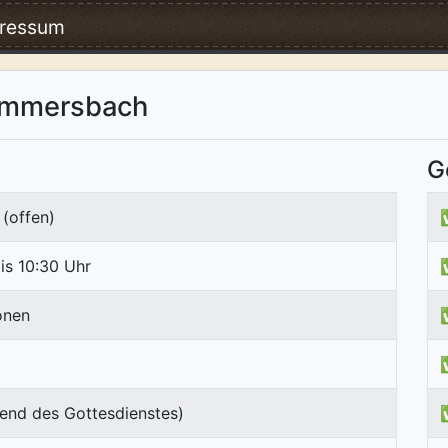
ressum
Gummersbach
G
(offen)
is 10:30 Uhr
onen
end des Gottesdienstes)