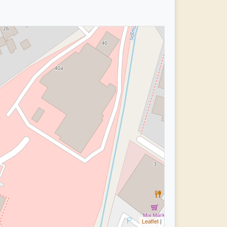
Leaflet
|