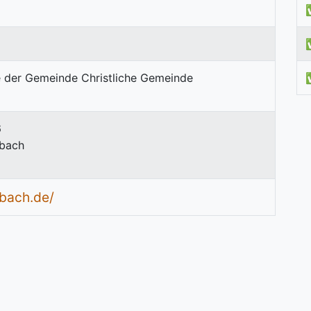
6
bach
bach.de/