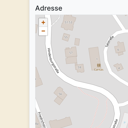
Adresse
+
−