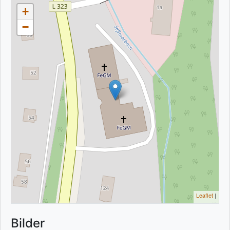
+
−
Leaflet
|
Bilder