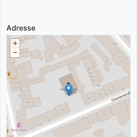
Adresse
+
−