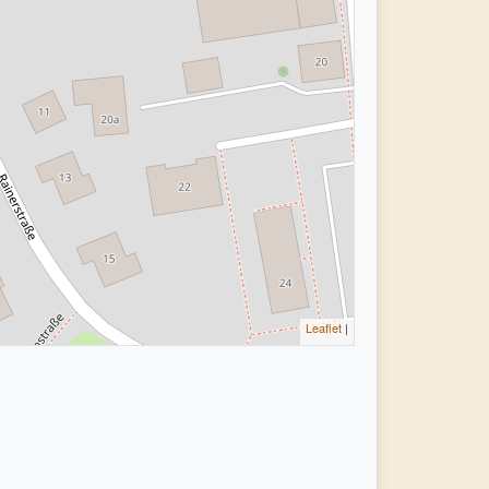
Leaflet
|