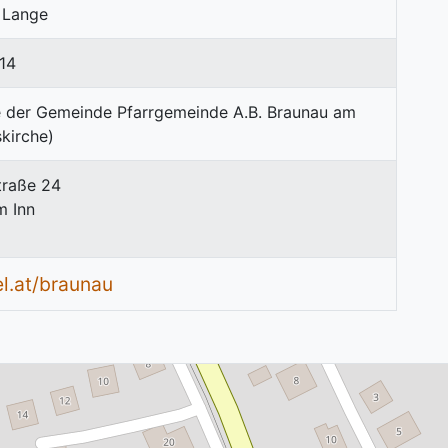
 Lange
14
traße 24
m Inn
l.at/braunau