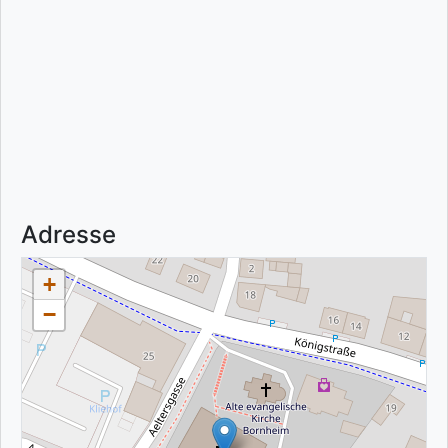
Adresse
+
−