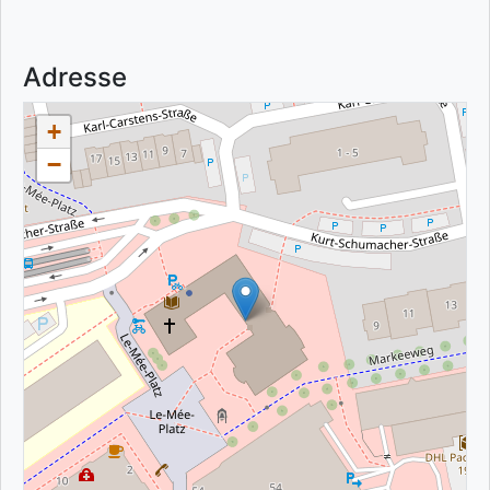
Adresse
+
−