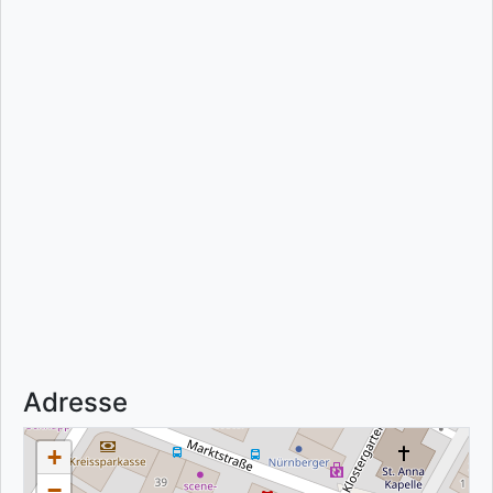
Adresse
+
−