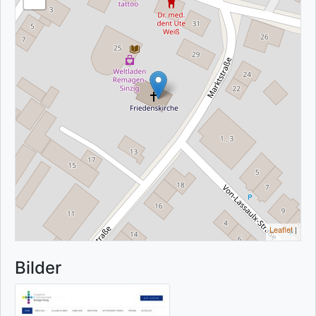
Leaflet
|
Bilder