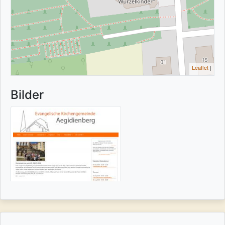
Leaflet
|
Bilder