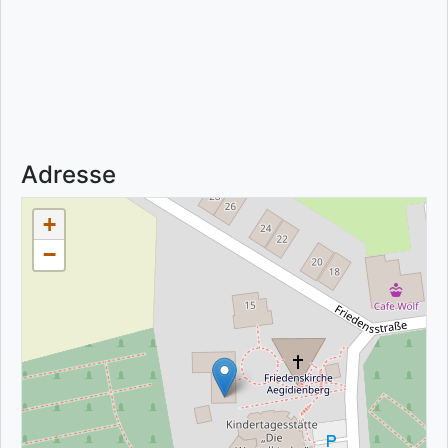
Adresse
+
−