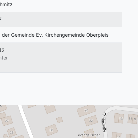
chmitz
7
 42
nter