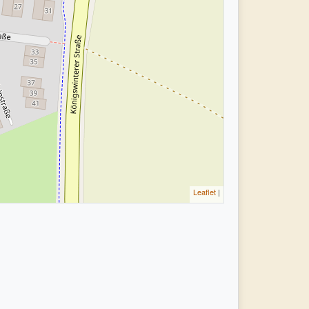
Leaflet
|