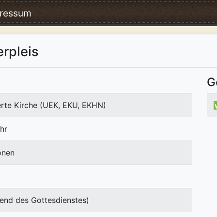
ressum
rpleis
G
erte Kirche (UEK, EKU, EKHN)
hr
onen
end des Gottesdienstes)