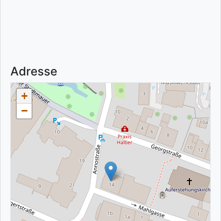
Adresse
+
−